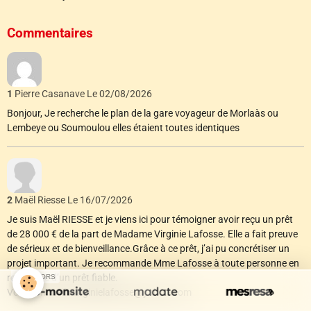
Commentaires
1
Pierre Casanave
Le 02/08/2026
Bonjour, Je recherche le plan de la gare voyageur de Morlaàs ou
Lembeye ou Soumoulou elles étaient toutes identiques
2
Maël Riesse
Le 16/07/2026
Je suis Maël RIESSE et je viens ici pour témoigner avoir reçu un prêt
de 28 000 € de la part de Madame Virginie Lafosse. Elle a fait preuve
de sérieux et de bienveillance.Grâce à ce prêt, j’ai pu concrétiser un
projet important. Je recommande Mme Lafosse à toute personne en
recherche d’un prêt fiable.
SPONSORS
Voici son mail : virginielafosse@yahoo.com