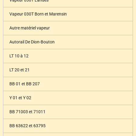
Vapeur 030T Landes
Vapeur 030T Born et Marensin
Autre matériel vapeur
Autorail De Dion-Bouton
LT 10 à 12
LT 20 et 21
BB 01 et BB 207
Y 01 et Y 02
BB 71003 et 71011
BB 63622 et 63795