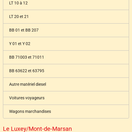
LT 10 à 12
LT 20 et 21
BB 01 et BB 207
Y 01 et Y 02
BB 71003 et 71011
BB 63622 et 63795
Autre matériel diesel
Voitures voyageurs
Wagons marchandises
Le Luxey/Mont-de-Marsan