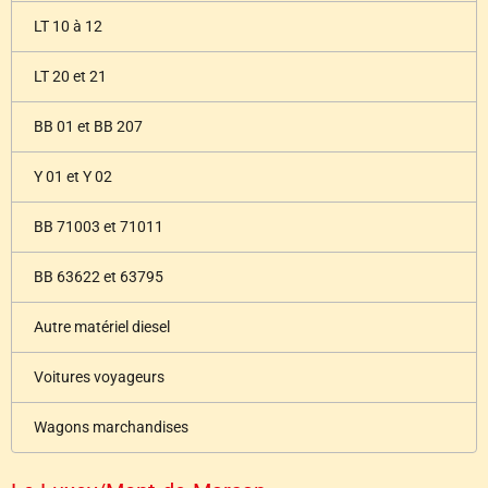
LT 10 à 12
LT 20 et 21
BB 01 et BB 207
Y 01 et Y 02
BB 71003 et 71011
BB 63622 et 63795
Autre matériel diesel
Voitures voyageurs
Wagons marchandises