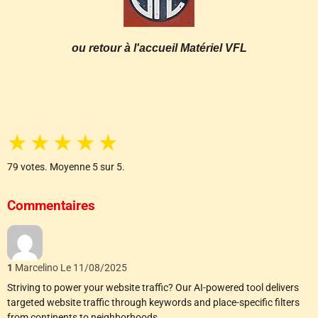
ou retour à l'accueil Matériel VFL
★
★
★
★
★
79
votes. Moyenne
5
sur 5.
Commentaires
1
Marcelino
Le 11/08/2025
Striving to power your website traffic? Our AI-powered tool delivers
targeted website traffic through keywords and place-specific filters
from continents to neighborhoods.