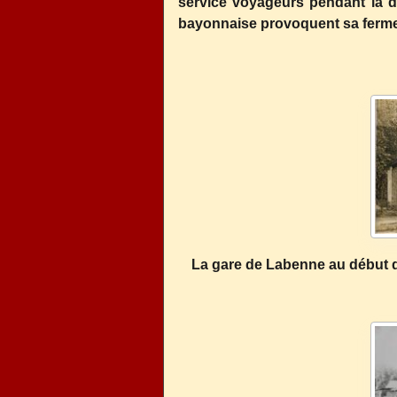
service voyageurs pendant la de
bayonnaise provoquent sa fermetu
La gare de Labenne au début d