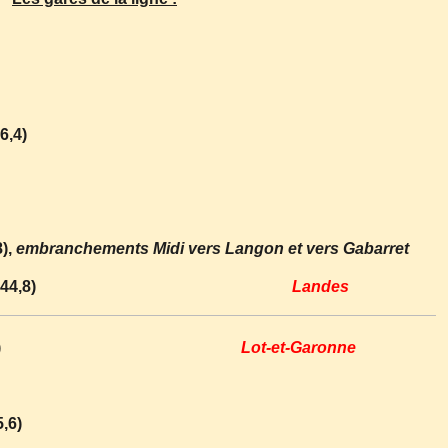
6,4)
8),
embranchements Midi vers Langon et vers Gabarret
e, halte (km 44,8)
Landes
lons (km 51,8)
Lot-et-Garonne
,6)