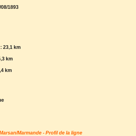
/08/1893
: 23,1 km
5,3 km
9,4 km
ue
arsan/Marmande - Profil de la ligne